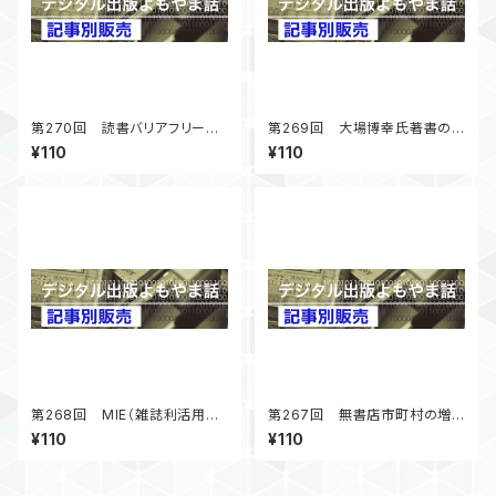
第270回 読書バリアフリー法
第269回 大場博幸氏著書の
5年経過第二期基本計画準備
社会的意義－図書館の書籍市
¥110
¥110
中 「デジタル出版よもやま話」
場への影響－ 「デジタル出版
2024年12月号掲載
よもやま話」 2024年10月号掲
載
第268回 MIE（雑誌利活用教
第267回 無書店市町村の増
育）報告 雑誌づくりの効果
加 書店不況下の熱い話題
¥110
¥110
「デジタル出版よもやま話」 20
「デジタル出版よもやま話」 20
24年8月号掲載
24年6月号掲載