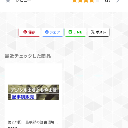
レビュー
(2)
保存
シェア
LINE
ポスト
最近チェックした商品
第271回 島嶼部の読書環境調
査 まずは男木島図書館に行