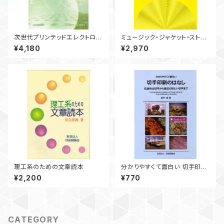
次世代プリンテッドエレクトロニ
ミュージック・ジャケット・ストー
クスへ ―印刷による付加型生
リーズ ―見て楽しむ特殊パッケ
¥4,180
¥2,970
産技術への転換―
ージの世界― [ 限定版 ] （特
別ジャケット仕様）
理工系のための文章読本
分かりやすくて面白い 切手印刷
のはなし
¥2,200
¥770
CATEGORY