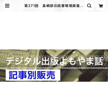
第271回 島嶼部の読書環境調査
まずは男木島図書館に行く 「デジタ
ル出版よもやま話」 2025年2月号
掲載 | JAPANPRINTER WEB SH
OP