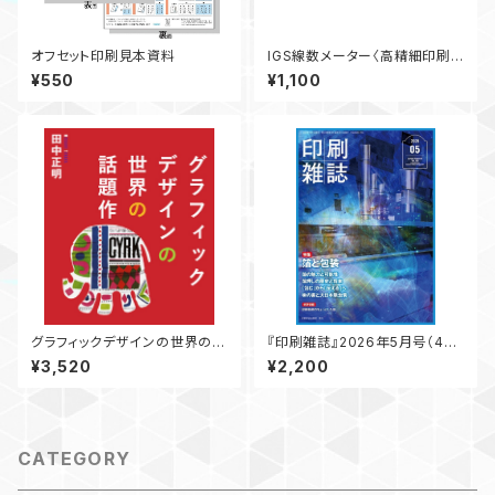
オフセット印刷見本資料
IGS線数メーター〈高精細印刷
物対応〉
¥550
¥1,100
グラフィックデザインの世界の話
『印刷雑誌』2026年5月号（4月
題作
20日発行）
¥3,520
¥2,200
CATEGORY