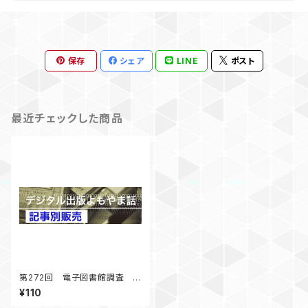
保存
シェア
LINE
ポスト
最近チェックした商品
第272回 電子図書館調査 コ
ロナ禍以降の展開 「デジタル
¥110
出版よもやま話」 2025年4月