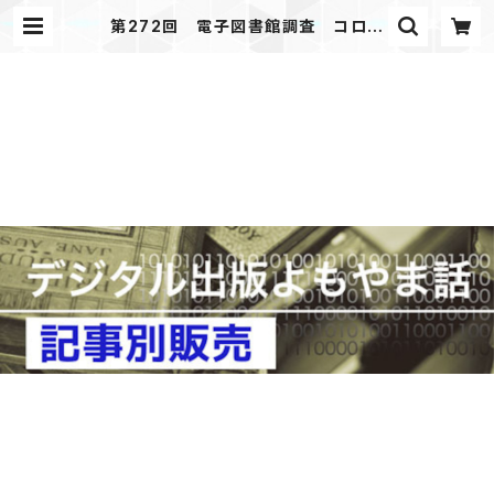
第272回 電子図書館調査 コロナ
禍以降の展開 「デジタル出版よもや
ま話」 2025年4月号掲載 | JAPA
NPRINTER WEB SHOP