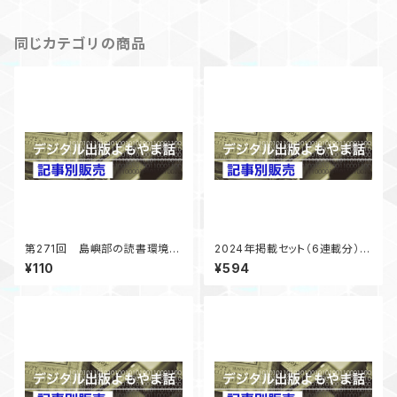
号掲載
同じカテゴリの商品
第271回 島嶼部の読書環境調
2024年掲載セット（6連載分）
査 まずは男木島図書館に行
「デジタル出版よもやま話」
¥110
¥594
く 「デジタル出版よもやま話」
2025年2月号掲載