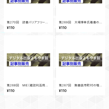
第270回 読書バリアフリー法
第269回 大場博幸氏著書の
5年経過第二期基本計画準備
社会的意義－図書館の書籍市
¥110
¥110
中 「デジタル出版よもやま話」
場への影響－ 「デジタル出版
2024年12月号掲載
よもやま話」 2024年10月号掲
載
第268回 MIE（雑誌利活用教
第267回 無書店市町村の増
育）報告 雑誌づくりの効果
加 書店不況下の熱い話題
¥110
¥110
「デジタル出版よもやま話」 20
「デジタル出版よもやま話」 20
24年8月号掲載
24年6月号掲載