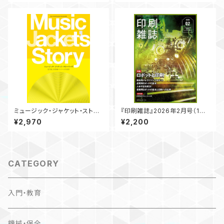
ミュージック・ジャケット・ストー
『印刷雑誌』2026年2月号（1月2
リーズ ―見て楽しむ特殊パッケ
0日発行）
¥2,970
¥2,200
ージの世界― [ 限定版 ] （特
別ジャケット仕様）
CATEGORY
入門・教育
機械・保全