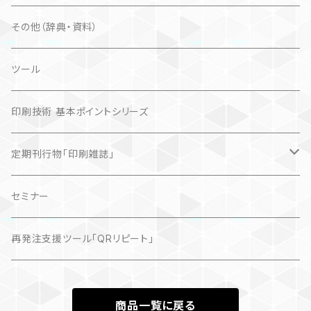
その他（辞典・資料）
ツール
印刷技術 基本ポイントシリーズ
定期刊行物「印刷雑誌」
記事（デジタル販売）
セミナー
再発注支援ツール「QRリピート」
商品一覧に戻る