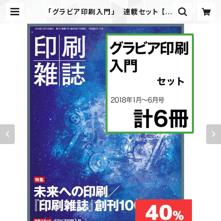
「グラビア印刷入門」 連載セット 【割
引】 月刊『印刷雑誌』 | JAPANP
RINTER WEB SHOP