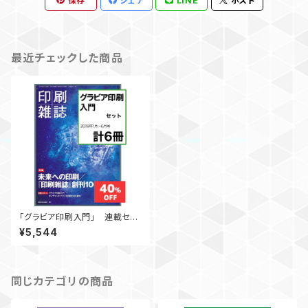
保存
シェア
LINE
ポスト
最近チェックした商品
「グラビア印刷入門」 連載セッ
ト 【割引】 月刊『印刷雑誌』
¥5,544
同じカテゴリの商品