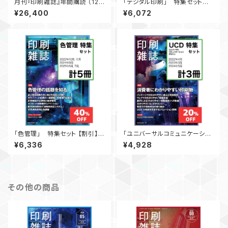
月刊『印刷雑誌』年間購読 （12ヶ
「デジタル印刷」 特集セット
月分）【送料無料】
【割引】 月刊『印刷雑誌』
¥26,400
¥6,072
「色管理」 特集セット 【割引】
「ユニバーサルコミュニケーショ
月刊『印刷雑誌』
ンデザイン（UCD）」 特集セッ
¥6,336
¥4,928
ト 【割引】 月刊『印刷雑誌』
その他の商品