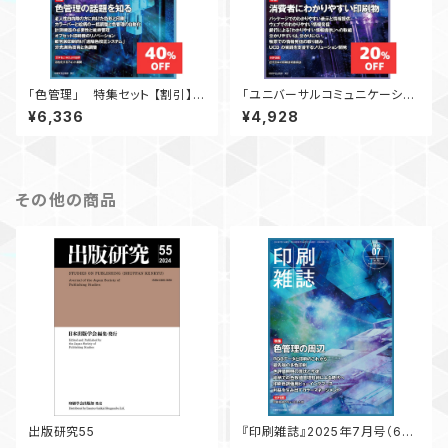
「色管理」 特集セット 【割引】
「ユニバーサルコミュニケーショ
月刊『印刷雑誌』
ンデザイン（UCD）」 特集セッ
¥6,336
¥4,928
ト 【割引】 月刊『印刷雑誌』
その他の商品
出版研究55
『印刷雑誌』2025年7月号（6月
20日発行）