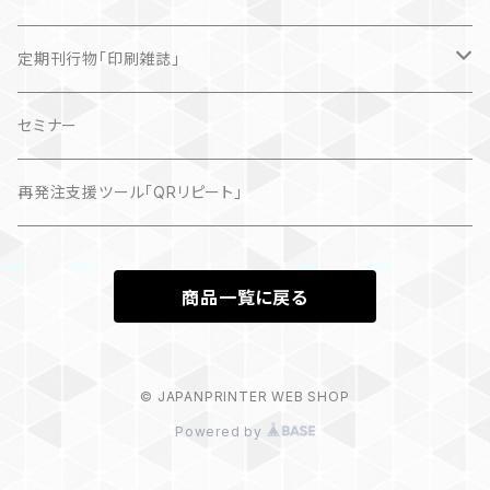
定期刊行物「印刷雑誌」
記事（デジタル販売）
セミナー
再発注支援ツール「QRリピート」
商品一覧に戻る
© JAPANPRINTER WEB SHOP
Powered by