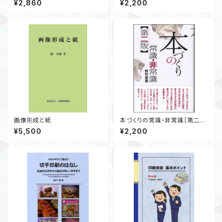
¥2,860
¥2,200
画像形成と紙
本づくりの常識・非常識［第二
版］
¥5,500
¥2,200