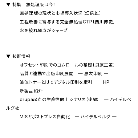
▼ 特集 無処理版は今！
無処理版の現状と市場導入状況〔畑信雄〕
工程改善に寄与する完全無処理CTP〔西川博史〕
水を絞れ網点がシャープ
▼ 技術情報
オフセット印刷でのゴムロールの基礎〔貝原正道〕
品質と連携で出版印刷展開 ─ 惠友印刷 ─
液体トナーとIJでデジタル印刷を牽引 ─ HP ─
新製品紹介
drupa起点の生産性向上シナリオ（後編） ─ ハイデルベ
ルグ社 ─
MISとポストプレス自動化 ─ ハイデルベルグ ─