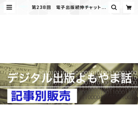
第238回 電子出版続伸チャット小
説の登場 「デジタル出版よもやま
話」 2019年10月号掲載 | JAPAN
PRINTER WEB SHOP