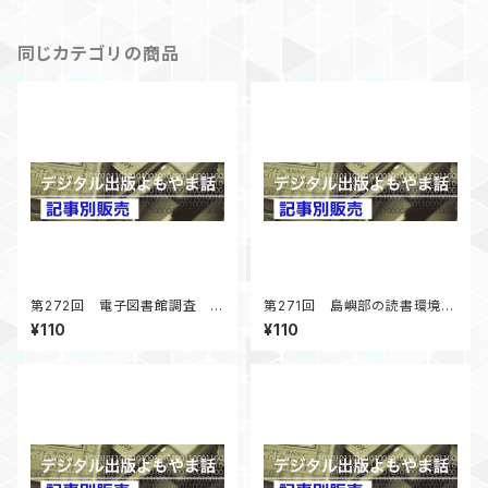
同じカテゴリの商品
第272回 電子図書館調査 コ
第271回 島嶼部の読書環境調
ロナ禍以降の展開 「デジタル
査 まずは男木島図書館に行
¥110
¥110
出版よもやま話」 2025年4月
く 「デジタル出版よもやま話」
号掲載
2025年2月号掲載