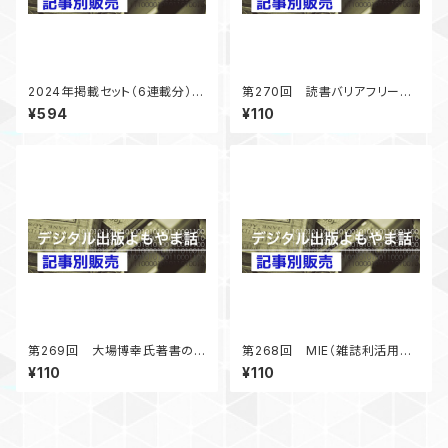
2024年掲載セット（6連載分）
第270回 読書バリアフリー法
「デジタル出版よもやま話」
5年経過第二期基本計画準備
¥594
¥110
中 「デジタル出版よもやま話」
2024年12月号掲載
第269回 大場博幸氏著書の
第268回 MIE（雑誌利活用教
社会的意義－図書館の書籍市
育）報告 雑誌づくりの効果
¥110
¥110
場への影響－ 「デジタル出版
「デジタル出版よもやま話」 20
よもやま話」 2024年10月号掲
24年8月号掲載
載