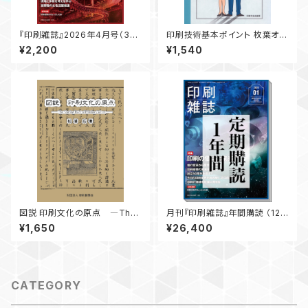
『印刷雑誌』2026年4月号（3月
印刷技術基本ポイント 枚葉オフ
23日発行）
セット印刷編
¥2,200
¥1,540
図説 印刷文化の原点 ―The
月刊『印刷雑誌』年間購読 （12ヶ
Starting Point of Printing C
月分）【送料無料】
¥1,650
¥26,400
ulture―
CATEGORY