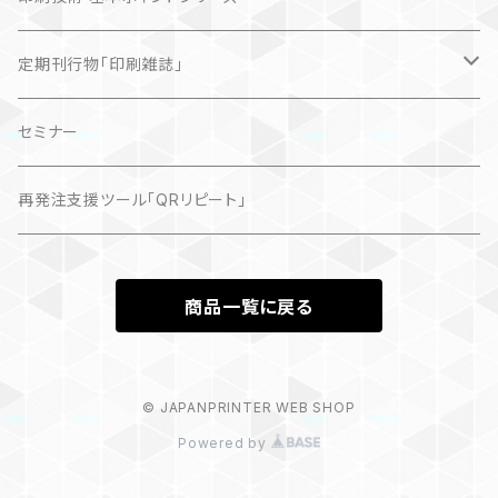
定期刊行物「印刷雑誌」
記事（デジタル販売）
セミナー
再発注支援ツール「QRリピート」
商品一覧に戻る
© JAPANPRINTER WEB SHOP
Powered by