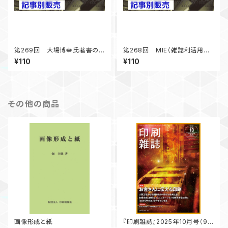
第269回 大場博幸氏著書の
第268回 MIE（雑誌利活用教
社会的意義－図書館の書籍市
育）報告 雑誌づくりの効果
¥110
¥110
場への影響－ 「デジタル出版
「デジタル出版よもやま話」 20
よもやま話」 2024年10月号掲
24年8月号掲載
載
その他の商品
画像形成と紙
『印刷雑誌』2025年10月号（9