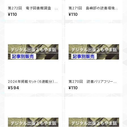
第272回 電子図書館調査 コ
第271回 島嶼部の読書環境調
ロナ禍以降の展開 「デジタル
査 まずは男木島図書館に行
¥110
¥110
出版よもやま話」 2025年4月
く 「デジタル出版よもやま話」
号掲載
2025年2月号掲載
2024年掲載セット（6連載分）
第270回 読書バリアフリー法
「デジタル出版よもやま話」
5年経過第二期基本計画準備
¥594
¥110
中 「デジタル出版よもやま話」
2024年12月号掲載