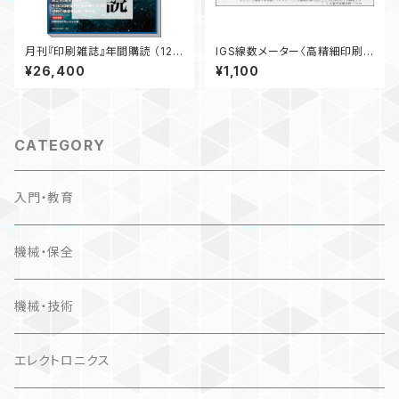
月刊『印刷雑誌』年間購読 （12ヶ
IGS線数メーター〈高精細印刷
月分）【送料無料】
物対応〉
¥26,400
¥1,100
CATEGORY
入門・教育
機械・保全
機械・技術
エレクトロニクス