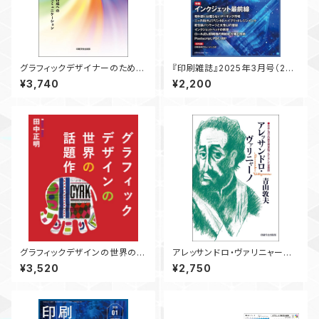
グラフィックデザイナーのための
『印刷雑誌』2025年3月号（2月
色の基本 ― 印刷物作成への
20日発行）
¥3,740
¥2,200
カラーコミュニケーション ―
グラフィックデザインの世界の話
アレッサンドロ・ヴァリニャー
題作
ノ ― 日本に活字印刷を南蛮
¥3,520
¥2,750
船でもたらした宣教師 ―