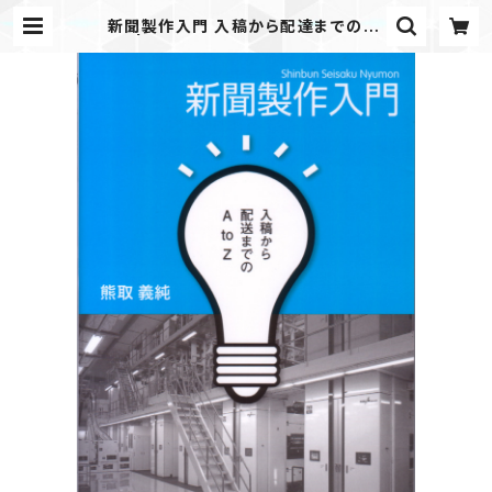
新聞製作入門 入稿から配達までのAt
oZ | JAPANPRINTER WEB SHO
P