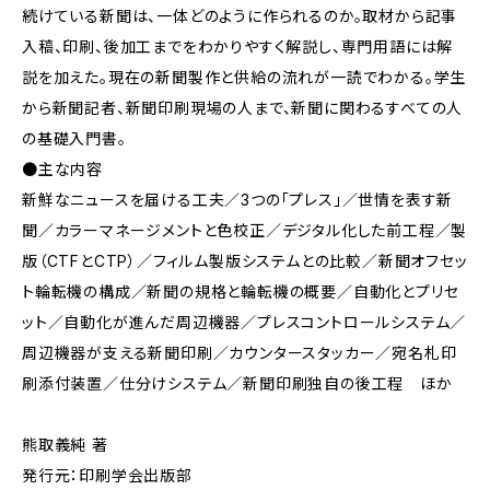
続けている新聞は、一体どのように作られるのか。取材から記事
入稿、印刷、後加工までをわかりやすく解説し、専門用語には解
説を加えた。現在の新聞製作と供給の流れが一読でわかる。学生
から新聞記者、新聞印刷現場の人まで、新聞に関わるすべての人
の基礎入門書。
●主な内容
新鮮なニュースを届ける工夫／3つの「プレス」／世情を表す新
聞／カラーマネージメントと色校正／デジタル化した前工程／製
版（CTFとCTP）／フィルム製版システムとの比較／新聞オフセッ
ト輪転機の構成／新聞の規格と輪転機の概要／自動化とプリセ
ット／自動化が進んだ周辺機器／プレスコントロールシステム／
周辺機器が支える新聞印刷／カウンタースタッカー／宛名札印
刷添付装置／仕分けシステム／新聞印刷独自の後工程 ほか
熊取義純 著
発行元：印刷学会出版部