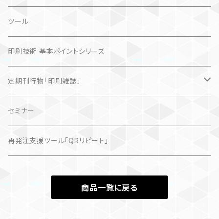
ツール
印刷技術 基本ポイントシリーズ
定期刊行物「印刷雑誌」
記事（デジタル販売）
セミナー
再発注支援ツール「QRリピート」
商品一覧に戻る