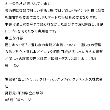
向上の余地が残されています。
技術的に複雑で難しい平版印刷では、湿し水もインキ同様に品質
を左右する要素であり、デリケートな管理も必要となります。
本書は湿し水を今まで語られなかった部分まで深く解説し、印刷
トラブルを防ぐための実用書です。
●主な内容
湿し水って何？／湿し水の機能／水質について／湿し水の管理
方法／乳化と湿し水／インキや印刷用紙が湿し水に与える影響
／湿し水の環境問題と対応／印刷トラブルと湿し水による対
策 ほか
編著者：富士フイルム グローバルグラフィックシステムズ株式会
社
発行元：印刷学会出版部
A5判 130ページ