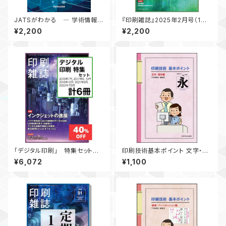
JATSがわかる ― 学術情報X
『印刷雑誌』2025年2月号（1月2
ML作成の実際 ―
0日発行）
¥2,200
¥2,200
「デジタル印刷」 特集セット
印刷技術基本ポイント 文字・書
【割引】 月刊『印刷雑誌』
体編
¥6,072
¥1,100