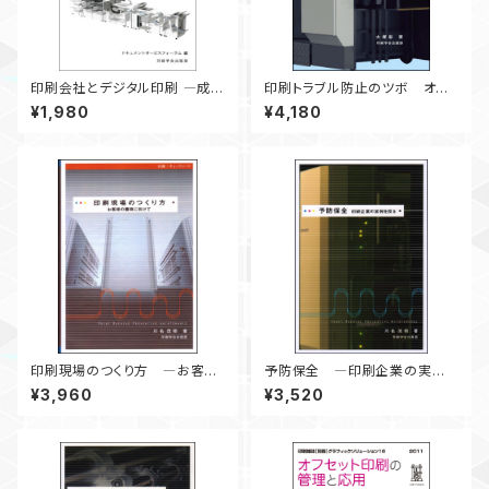
印刷会社とデジタル印刷 ―成功
印刷トラブル防止のツボ オフ
への道―
セット現場の改善実録
¥1,980
¥4,180
印刷現場のつくり方 ―お客様
予防保全 ―印刷企業の実例
の獲得に向けて―
を探る―
¥3,960
¥3,520