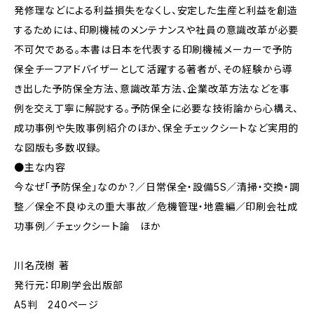
発修理などによる利益損失をなくし、安定した生産と利益を創造
するためには、印刷機械のメンテナンスや社員の意識改革が必要
不可欠である。本書は日本を代表する印刷機械メーカーで予防
保全チーフアドバイザーとして活躍する著者が、その経験から導
き出した予防保全方法、意識改革方法、企業改革方法などを事
例を交え丁寧に解説する。予防保全に必要な技術論から心構え、
成功事例や失敗事例紹介のほか、保全チェックシートなど実用的
な図版も多数収録。
●主な内容
今なぜ「予防保全」なのか？／日常保全・設備5S／清掃・交換・調
整／保全不良ゆえの重大事故／危機管理・地震編／印刷会社成
功事例／チェックシート論 ほか
川名茂樹 著
発行元：印刷学会出版部
A5判 240ページ