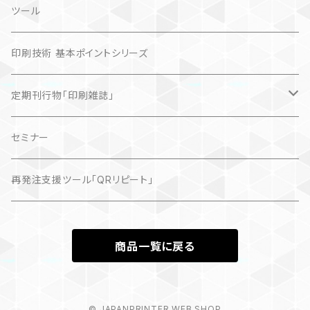
ツール
印刷技術 基本ポイントシリーズ
定期刊行物「印刷雑誌」
記事（デジタル販売）
セミナー
再発注支援ツール「QRリピート」
商品一覧に戻る
© JAPANPRINTER WEB SHOP