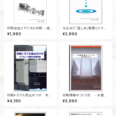
印刷会社とデジタル印刷 ―成功
なるほど「湿し水」管理とトラブ
への道―
ル対策
¥1,980
¥2,860
印刷トラブル防止のツボ オフ
印刷現場のつくり方 ―お客様
セット現場の改善実録
の獲得に向けて―
¥4,180
¥3,960