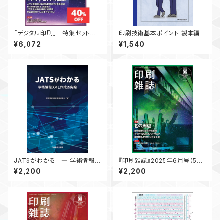
「デジタル印刷」 特集セット
印刷技術基本ポイント 製本編
【割引】 月刊『印刷雑誌』
¥6,072
¥1,540
JATSがわかる ― 学術情報X
『印刷雑誌』2025年6月号（5月
ML作成の実際 ―
20日発行）
¥2,200
¥2,200