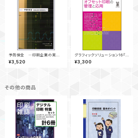
予防保全 ―印刷企業の実例
グラフィックソリューション16『オ
を探る―
フセット印刷の管理と応用』
¥3,520
¥3,300
その他の商品