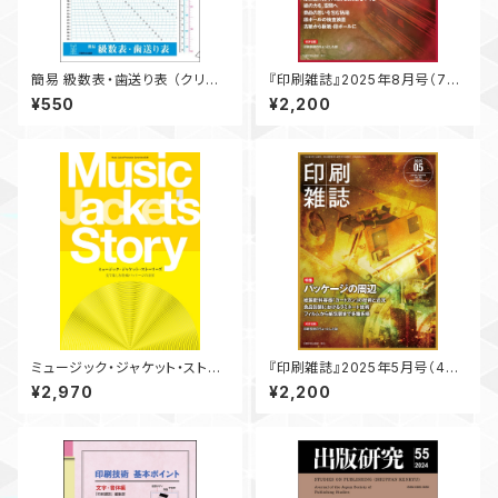
簡易 級数表・歯送り表 （クリア
『印刷雑誌』2025年8月号（7月
ファイル）
18日発行）
¥550
¥2,200
ミュージック・ジャケット・ストー
『印刷雑誌』2025年5月号（4月1
リーズ ―見て楽しむ特殊パッケ
8日発行）
¥2,970
¥2,200
ージの世界― [ 限定版 ] （特
別ジャケット仕様）