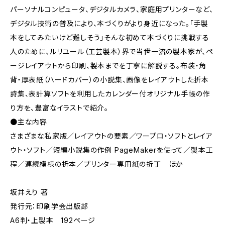
パーソナルコンピュータ、デジタルカメラ、家庭用プリンターなど、
デジタル技術の普及により、本づくりがより身近になった。「手製
本をしてみたいけど難しそう」そんな初めて本づくりに挑戦する
人のために、ルリユール（工芸製本）界で当世一流の製本家が、ペ
ージレイアウトから印刷、製本までを丁寧に解説する。布装・角
背・厚表紙（ハードカバー）の小説集、画像をレイアウトした折本
詩集、表計算ソフトを利用したカレンダー付オリジナル手帳の作
り方を、豊富なイラストで紹介。
●主な内容
さまざまな私家版／レイアウトの要素／ワープロ・ソフトとレイア
ウト・ソフト／短編小説集の作例 PageMakerを使って／製本工
程／連続模様の折本／プリンター専用紙の折丁 ほか
坂井えり 著
発行元：印刷学会出版部
A6判・上製本 192ページ