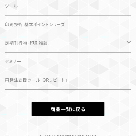
ツール
印刷技術 基本ポイントシリーズ
定期刊行物「印刷雑誌」
記事（デジタル販売）
セミナー
再発注支援ツール「QRリピート」
商品一覧に戻る