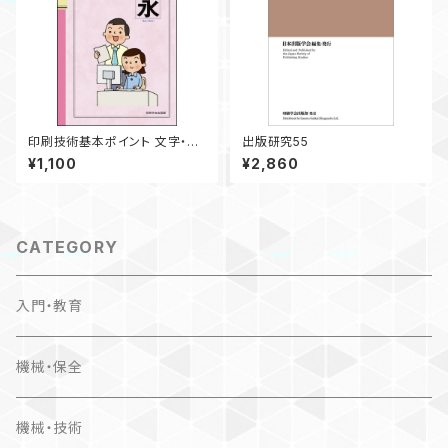
印刷技術基本ポイント 文字・書
出版研究55
体編
¥1,100
¥2,860
CATEGORY
入門・教育
機械・保全
機械・技術