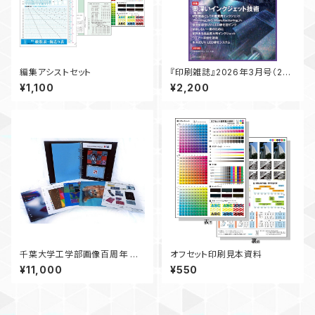
編集アシストセット
『印刷雑誌』2026年3月号（2月
20日発行）
¥1,100
¥2,200
千葉大学工学部画像百周年 記
オフセット印刷見本資料
念画像集
¥11,000
¥550