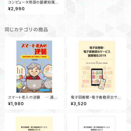
コンピュータ用語の基礎知識20
0
¥2,990
同じカテゴリの商品
スマート老人の逆襲 ― 還暦
電子図書館・電子書籍貸出サー
印刷屋の電子書籍＆IT奮闘記
ビス 調査報告 2019
¥1,980
¥3,520
―