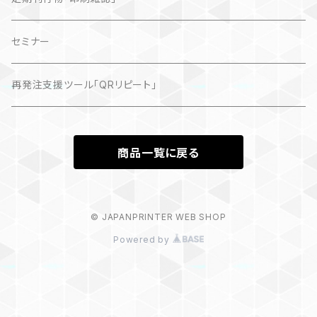
記事（デジタル販売）
セミナー
再発注支援ツール「QRリピート」
商品一覧に戻る
© JAPANPRINTER WEB SHOP
Powered by