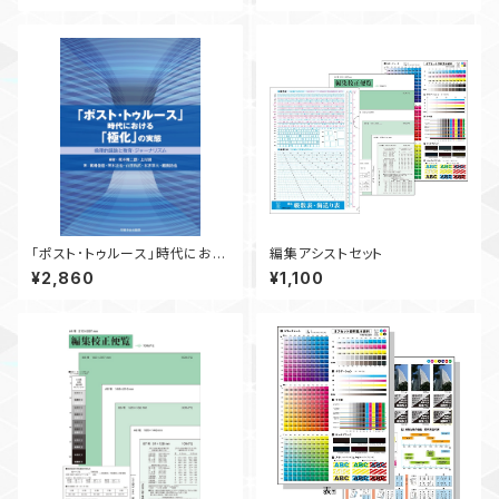
｢ポスト･トゥルース｣時代におけ
編集アシストセット
る｢極化｣の実態 ― 倫理的議
¥2,860
¥1,100
論と教育・ジャーナリズム ―