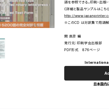
語を参照できる。印刷・出版
《詳細と製品サンプルはこち
http://www.japanprinter.
※このCD は対訳集で用語
関 直彦 編
発行元：印刷学会出版部
PDF形式 876ページ
Internationa
Ad
日本国内