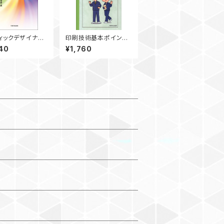
ィックデザイナー
印刷技術基本ポイント
めの色の基本 ―
オフセットインキ編
40
¥1,760
物作成へのカラー
ニケーション ―