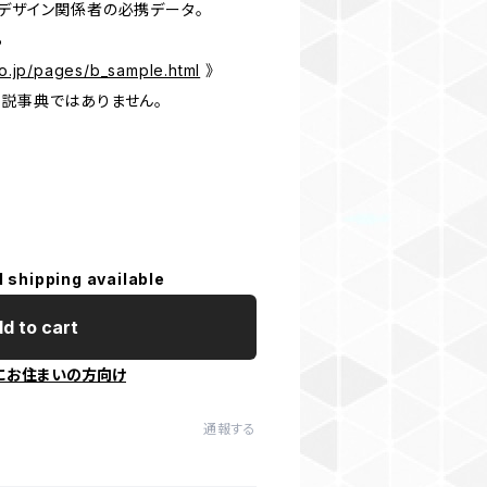
・デザイン関係者の必携データ。
ら
co.jp/pages/b_sample.html
》
解説事典ではありません。
l shipping available
d to cart
にお住まいの方向け
通報する