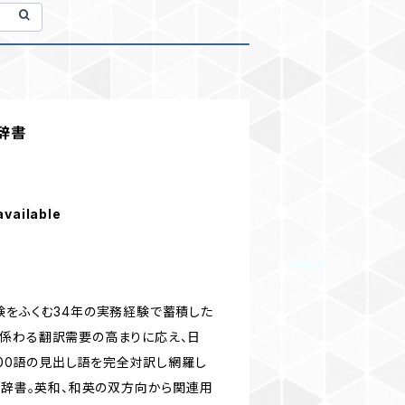
語辞書
available
験をふくむ34年の実務経験で蓄積した
係わる翻訳需要の高まりに応え、日
5200語の見出し語を完全対訳し網羅し
版辞書。英和、和英の双方向から関連用