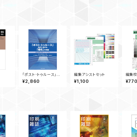
｢ポスト･トゥルース｣時
編集アシストセット
編集
代における｢極化｣の実
¥2,860
¥1,100
¥77
態 ― 倫理的議論と
教育・ジャーナリズム ―