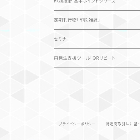
印刷技術 基本ポイントシリーズ
定期刊行物「印刷雑誌」
記事（デジタル販売）
セミナー
再発注支援ツール「QRリピート」
プライバシーポリシー
特定商取引法に基