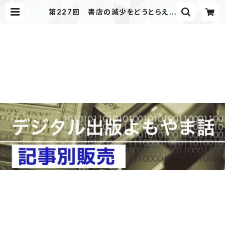
第227回 書店の減少をどうとらえる
か 経営視点と文化視点 「デジタル
出版よもやま話」 2017年11月号掲
載 | JAPANPRINTER WEB SHO
P