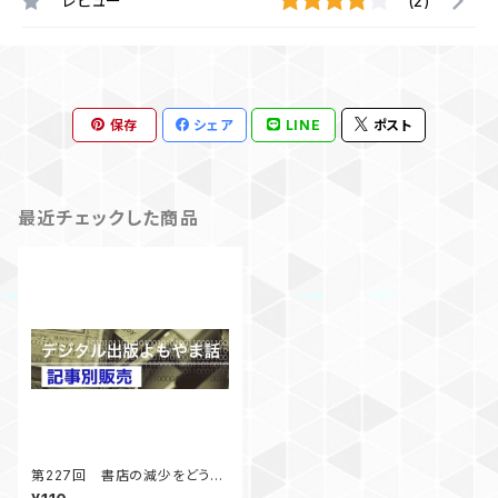
レビュー
(2)
保存
シェア
LINE
ポスト
最近チェックした商品
第227回 書店の減少をどうと
らえるか 経営視点と文化視