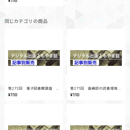
¥110
点 「デジタル出版よもやま話」
2017年11月号掲載
同じカテゴリの商品
第272回 電子図書館調査 コ
第271回 島嶼部の読書環境調
ロナ禍以降の展開 「デジタル
査 まずは男木島図書館に行
¥110
¥110
出版よもやま話」 2025年4月
く 「デジタル出版よもやま話」
号掲載
2025年2月号掲載