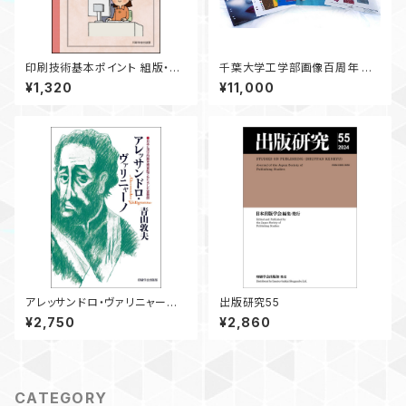
印刷技術基本ポイント 組版・ペ
千葉大学工学部画像百周年 記
ージネーション編
念画像集
¥1,320
¥11,000
アレッサンドロ・ヴァリニャー
出版研究55
ノ ― 日本に活字印刷を南蛮
¥2,750
¥2,860
船でもたらした宣教師 ―
CATEGORY