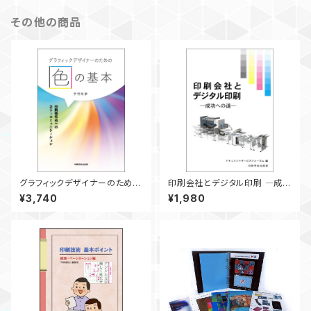
その他の商品
グラフィックデザイナーのための
印刷会社とデジタル印刷 ―成功
色の基本 ― 印刷物作成への
への道―
¥3,740
¥1,980
カラーコミュニケーション ―