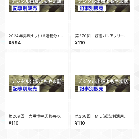
2024年掲載セット（6連載分）
第270回 読書バリアフリー法
「デジタル出版よもやま話」
5年経過第二期基本計画準備
¥594
¥110
中 「デジタル出版よもやま話」
2024年12月号掲載
第269回 大場博幸氏著書の
第268回 MIE（雑誌利活用教
社会的意義－図書館の書籍市
育）報告 雑誌づくりの効果
¥110
¥110
場への影響－ 「デジタル出版
「デジタル出版よもやま話」 20
よもやま話」 2024年10月号掲
24年8月号掲載
載