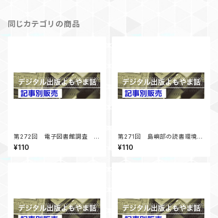
年10月号掲載
同じカテゴリの商品
第272回 電子図書館調査 コ
第271回 島嶼部の読書環境調
ロナ禍以降の展開 「デジタル
査 まずは男木島図書館に行
¥110
¥110
出版よもやま話」 2025年4月
く 「デジタル出版よもやま話」
号掲載
2025年2月号掲載