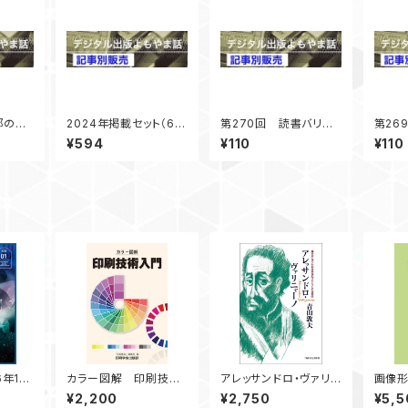
部の読
2024年掲載セット（6連
第270回 読書バリア
第26
ずは男
載分） 「デジタル出版
フリー法5年経過第二期
著書
¥594
¥110
¥110
 「デ
よもやま話」
基本計画準備中 「デ
書館
ま話」
ジタル出版よもやま話」
響－ 
掲載
2024年12月号掲載
もやま
月号
6年1月
カラー図解 印刷技術
アレッサンドロ・ヴァリニ
画像
行）
入門
ャーノ ― 日本に活字
¥2,200
¥2,750
¥5,5
印刷を南蛮船でもたら