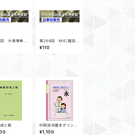
9回 大場博幸氏
第268回 MIE（雑誌利
の社会的意義－図
活用教育）報告 雑誌
¥110
の書籍市場への影
づくりの効果 「デジタ
「デジタル出版よ
ル出版よもやま話」 20
話」 2024年10
24年8月号掲載
掲載
形成と紙
印刷技術基本ポイント
文字・書体編
00
¥1,100