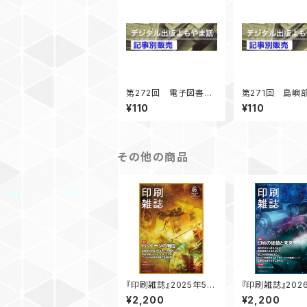
第272回 電子図書館
第271回 島嶼
調査 コロナ禍以降の
書環境調査 ま
¥110
¥110
展開 「デジタル出版よ
木島図書館に行く
もやま話」 2025年4
ジタル出版よもや
月号掲載
2025年2月号
その他の商品
『印刷雑誌』2025年5月
『印刷雑誌』202
号（4月18日発行）
号（12月19日発
¥2,200
¥2,200