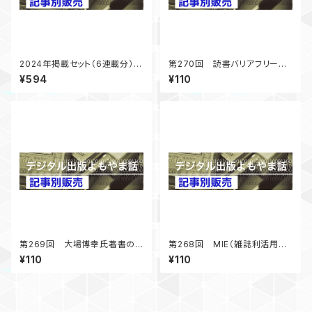
2024年掲載セット（6連載分）
第270回 読書バリアフリー法
「デジタル出版よもやま話」
5年経過第二期基本計画準備
¥594
¥110
中 「デジタル出版よもやま話」
2024年12月号掲載
第269回 大場博幸氏著書の
第268回 MIE（雑誌利活用教
社会的意義－図書館の書籍市
育）報告 雑誌づくりの効果
¥110
¥110
場への影響－ 「デジタル出版
「デジタル出版よもやま話」 20
よもやま話」 2024年10月号掲
24年8月号掲載
載