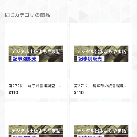
掲載
同じカテゴリの商品
第272回 電子図書館調査 コ
第271回 島嶼部の読書環境調
ロナ禍以降の展開 「デジタル
査 まずは男木島図書館に行
¥110
¥110
出版よもやま話」 2025年4月
く 「デジタル出版よもやま話」
号掲載
2025年2月号掲載