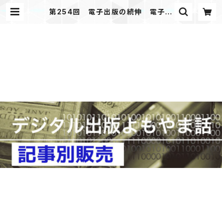
第254回 電子出版の続伸 電子図
書館の普及 「デジタル出版よもやま
話」 2022年4月号掲載 | JAPAN
PRINTER WEB SHOP