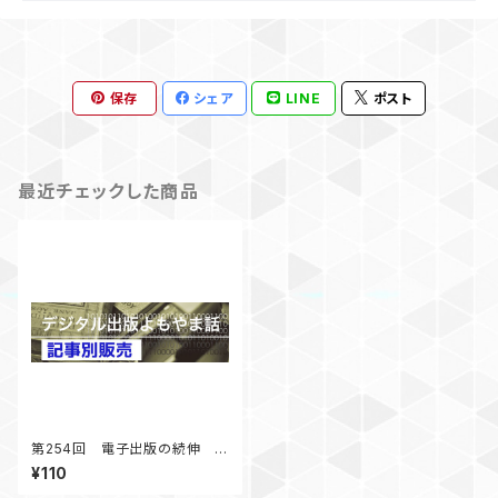
保存
シェア
LINE
ポスト
最近チェックした商品
第254回 電子出版の続伸 電
子図書館の普及 「デジタル出
¥110
版よもやま話」 2022年4月号