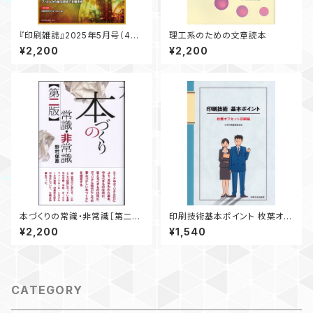
『印刷雑誌』2025年5月号（4月1
理工系のための文章読本
8日発行）
¥2,200
¥2,200
本づくりの常識・非常識［第二
印刷技術基本ポイント 枚葉オフ
版］
セット印刷編
¥2,200
¥1,540
CATEGORY