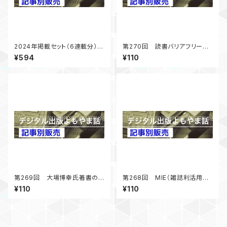
2024年掲載セット（6連載分）
第270回 読書バリアフリー法
「デジタル出版よもやま話」
5年経過第二期基本計画準備
¥594
¥110
中 「デジタル出版よもやま話」
2024年12月号掲載
第269回 大場博幸氏著書の
第268回 MIE（雑誌利活用教
社会的意義－図書館の書籍市
育）報告 雑誌づくりの効果
¥110
¥110
場への影響－ 「デジタル出版
「デジタル出版よもやま話」 20
よもやま話」 2024年10月号掲
24年8月号掲載
載