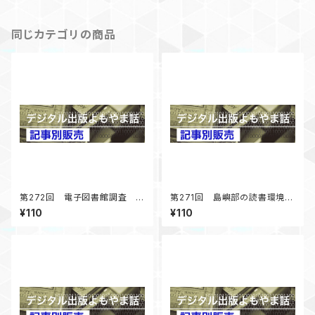
載
同じカテゴリの商品
第272回 電子図書館調査 コ
第271回 島嶼部の読書環境調
ロナ禍以降の展開 「デジタル
査 まずは男木島図書館に行
¥110
¥110
出版よもやま話」 2025年4月
く 「デジタル出版よもやま話」
号掲載
2025年2月号掲載