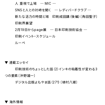
人 重視で上場 ─ MIC ─
SNSと人との対峙を聞く ─ レディバードクラブ ─
新たな活力の時間と場 印刷成田講（後編）〔角田聖子〕
印刷界展望
2月19日からpage展 ─ 日本印刷技術協会 ─
印刷イベント・スケジュール
ルーペ
▼ 連載エッセイ
印刷技術のちょっとした話（2）インキの粘着性が変わる3
つの要素〔沖野雄一〕
デジタル出版よもやま話（271）〔植村八潮〕
▼ 海外情報