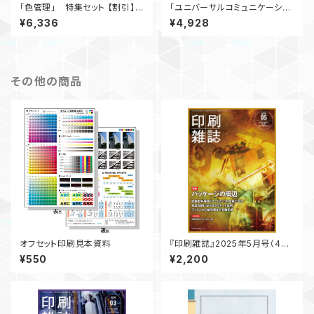
「色管理」 特集セット 【割引】
「ユニバーサルコミュニケーショ
月刊『印刷雑誌』
ンデザイン（UCD）」 特集セッ
¥6,336
¥4,928
ト 【割引】 月刊『印刷雑誌』
その他の商品
オフセット印刷見本資料
『印刷雑誌』2025年5月号（4月1
8日発行）
¥550
¥2,200