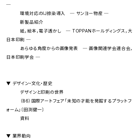
─
環境対応のIJ捺染導入 ─ サンヨー物産 ─
新製品紹介
紙，絵本，電子透かし ─ TOPPANホールディングス，大
日本印刷 ─
あらゆる角度からの画像発表 ─ 画像関連学会連合会，
日本印刷学会 ─
▼ デザイン・文化・歴史
デザインと印刷の世界
（86）国際アートフェア「未知の才能を発掘するプラットフ
ォーム」〔田渕健一〕
資料
▼ 業界動向