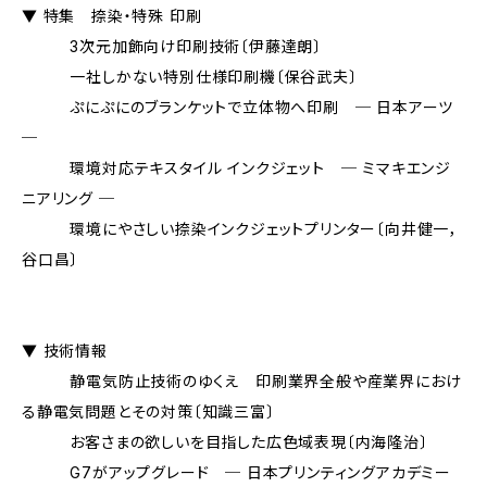
▼ 特集 捺染・特殊 印刷
3次元加飾向け印刷技術〔伊藤達朗〕
一社しかない特別仕様印刷機〔保谷武夫〕
ぷにぷにのブランケットで立体物へ印刷 ─ 日本アーツ
─
環境対応テキスタイル インクジェット ─ ミマキエンジ
ニアリング ─
環境にやさしい捺染インクジェットプリンター〔向井健一，
谷口昌〕
▼ 技術情報
静電気防止技術のゆくえ 印刷業界全般や産業界におけ
る静電気問題とその対策〔知識三富〕
お客さまの欲しいを目指した広色域表現〔内海隆治〕
G7がアップグレード ─ 日本プリンティングアカデミー