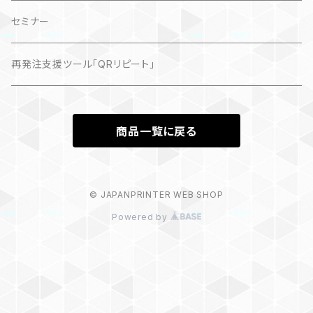
記事（デジタル販売）
セミナー
再発注支援ツール「QRリピート」
商品一覧に戻る
© JAPANPRINTER WEB SHOP
Powered by